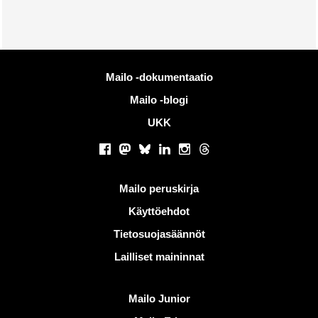
Lisää tietoa
Mailo -dokumentaatio
Mailo -blogi
UKK
Sosiaaliset verkostot
Facebook
Mastodon
Bluesky
LinkedIn
Instagram
Threads
Hyödyllisiä linkkejä
Mailo peruskirja
Käyttöehdot
Tietosuojasäännöt
Lailliset maininnat
Löydä Mailo
Mailo Junior