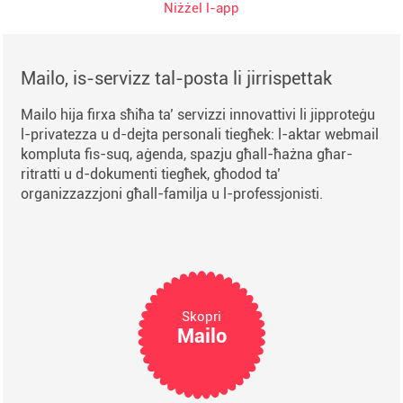
Niżżel l-app
Mailo, is-servizz tal-posta li jirrispettak
Mailo hija firxa sħiħa ta’ servizzi innovattivi li jipproteġu
l-privatezza u d-dejta personali tiegħek: l-aktar webmail
kompluta fis-suq, aġenda, spazju għall-ħażna għar-
ritratti u d-dokumenti tiegħek, għodod ta’
organizzazzjoni għall-familja u l-professjonisti.
Skopri
Mailo