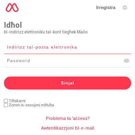
Irregistra
Għaż
Idħol
bl-indirizz elettroniku tal-kont tiegħek Mailo
Tiftakarni
Żomm is-sessjoni miftuħa
Problema ta 'aċċess?
Awtentikazzjoni bl-e-mail