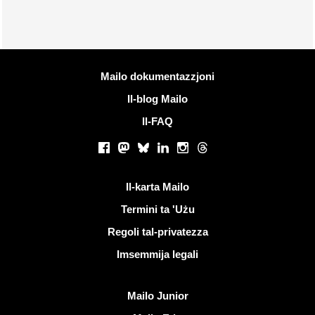
Iktar informazzjoni
Mailo dokumentazzjoni
Il-blog Mailo
Il-FAQ
Netwerks soċjali
Facebook
Mastodon
Bluesky
LinkedIn
Instagram
Threads
Links utli
Il-karta Mailo
Termini ta 'Użu
Regoli tal-privatezza
Imsemmija legali
Skopri Mailo
Mailo Junior