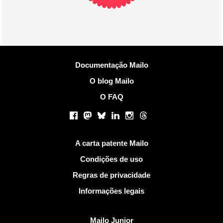
Mais Informações
Documentação Mailo
O blog Mailo
O FAQ
Redes sociais
Facebook
Mastodon
Bluesky
LinkedIn
Instagram
Threads
Links Úteis
A carta patente Mailo
Condições de uso
Regras de privacidade
Informações legais
Descobrir Mailo
Mailo Junior