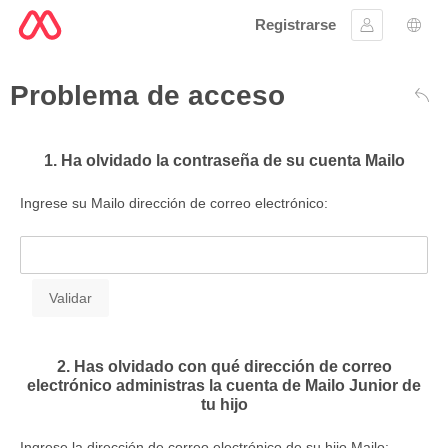
Registrarse
Ingresar
Sele
Problema de acceso
Atrá
1. Ha olvidado la contraseña de su cuenta Mailo
Ingrese su Mailo dirección de correo electrónico:
2. Has olvidado con qué dirección de correo
electrónico administras la cuenta de Mailo Junior de
tu hijo
Ingrese la dirección de correo electrónico de su hijo Mailo: