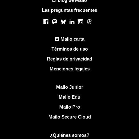
El blog de Mailo
Las preguntas frecuentes
Redes sociales
Facebook
Mastodon
Bluesky
LinkedIn
Instagram
Threads
Enlaces útiles
El Mailo carta
Términos de uso
Reglas de privacidad
Menciones legales
Descubrir Mailo
Mailo Junior
Mailo Edu
Mailo Pro
Mailo Secure Cloud
Más información sobre Mailo
¿Quiénes somos?