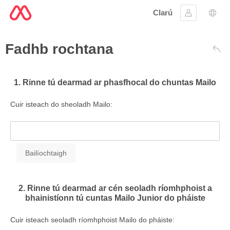
Clarú
Sínigh iste
Rogh
Fadhb rochtana
Siar
1. Rinne tú dearmad ar phasfhocal do chuntas Mailo
Cuir isteach do sheoladh Mailo:
2. Rinne tú dearmad ar cén seoladh ríomhphoist a
bhainistíonn tú cuntas Mailo Junior do pháiste
Cuir isteach seoladh ríomhphoist Mailo do pháiste: