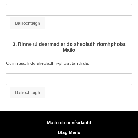
3. Rinne tú dearmad ar do sheoladh ríomhphoist
Mailo
Cuir isteach do sheoladh r-phoist tarrthála:
Tuilleadh eolais
Mailo doiciméadacht
Blag Mailo