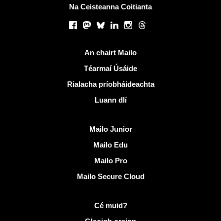
Na Ceisteanna Coitianta
Líonraí sóisialta
Facebook
Mastodon
Bluesky
LinkedIn
Instagram
Threads
Naisc úsáideacha
An chairt Mailo
Téarmaí Úsáide
Rialacha príobháideachta
Luann dlí
Faigh amach Mailo
Mailo Junior
Mailo Edu
Mailo Pro
Mailo Secure Cloud
Tuilleadh eolais ar Mailo
Cé muid?