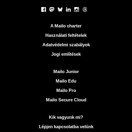
Közösségi hálózatok
Facebook
Mastodon
Bluesky
LinkedIn
Instagram
Threads
Hasznos Linkek
A Mailo charter
Használati feltételek
Adatvédelmi szabályok
Jogi említések
Fedezze fel Mailo
Mailo Junior
Mailo Edu
Mailo Pro
Mailo Secure Cloud
További információ: Mailo
Kik vagyunk mi?
Lépjen kapcsolatba velünk