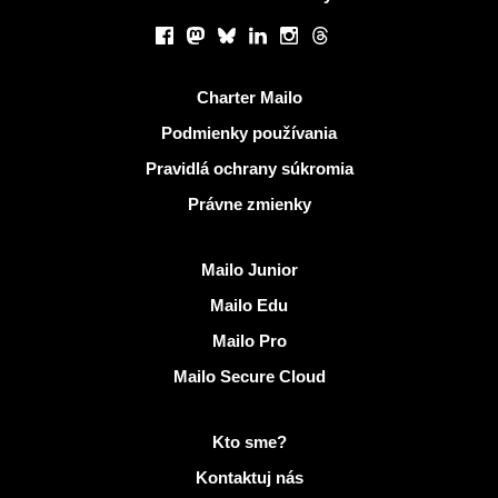
Sociálne siete
Facebook
Mastodon
Bluesky
LinkedIn
Instagram
Threads
Užitočné odkazy
Charter Mailo
Podmienky používania
Pravidlá ochrany súkromia
Právne zmienky
Objaviť Mailo
Mailo Junior
Mailo Edu
Mailo Pro
Mailo Secure Cloud
Viac informácií na Mailo
Kto sme?
Kontaktuj nás