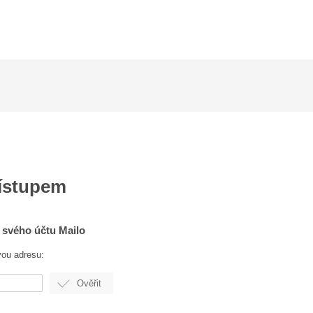
řístupem
o svého účtu Mailo
vou adresu: