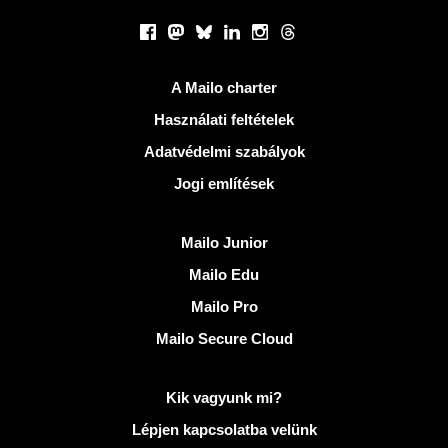
Közösségi hálózatok
Facebook
Mastodon
Bluesky
LinkedIn
Instagram
Threads
Hasznos Linkek
A Mailo charter
Használati feltételek
Adatvédelmi szabályok
Jogi említések
Fedezze fel Mailo
Mailo Junior
Mailo Edu
Mailo Pro
Mailo Secure Cloud
További információ: Mailo
Kik vagyunk mi?
Lépjen kapcsolatba velünk