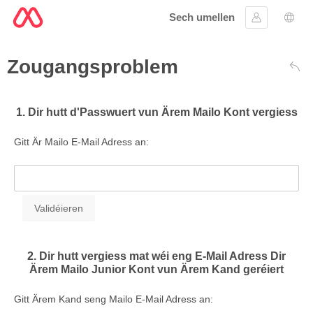
Sech umellen
Umellen
Spro
Zougangsproblem
Zré
1. Dir hutt d'Passwuert vun Ärem Mailo Kont vergiess
Gitt Är Mailo E-Mail Adress an:
2. Dir hutt vergiess mat wéi eng E-Mail Adress Dir
Ärem Mailo Junior Kont vun Ärem Kand geréiert
Gitt Ärem Kand seng Mailo E-Mail Adress an: