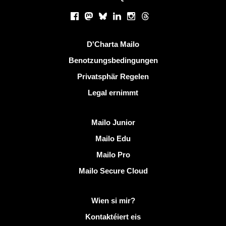
Sozialen Netzwierker
Facebook
Mastodon
Bluesky
LinkedIn
Instagram
Threads
Nëtzlech Linken
D'Charta Mailo
Benotzungsbedingungen
Privatsphär Regelen
Legal ernimmt
Entdeckt Mailo
Mailo Junior
Mailo Edu
Mailo Pro
Mailo Secure Cloud
Méi Info op Mailo
Wien si mir?
Kontaktéiert eis