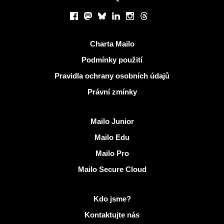
Sociální sítě
Facebook
Mastodon
Bluesky
LinkedIn
Instagram
Threads
Užitečné odkazy
Charta Mailo
Podmínky použití
Pravidla ochrany osobních údajů
Právní zmínky
Objevit Mailo
Mailo Junior
Mailo Edu
Mailo Pro
Mailo Secure Cloud
Další informace na Mailo
Kdo jsme?
Kontaktujte nás