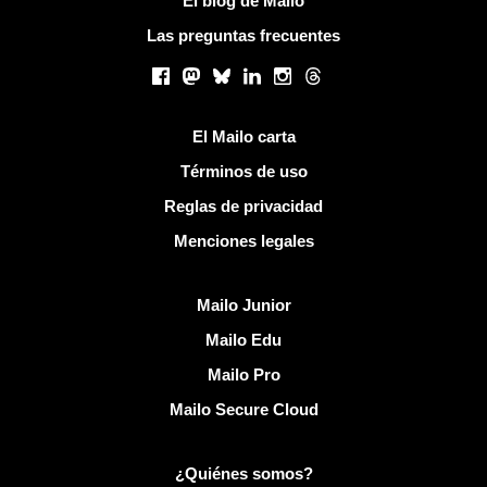
El blog de Mailo
Las preguntas frecuentes
Redes sociales
Facebook
Mastodon
Bluesky
LinkedIn
Instagram
Threads
Enlaces útiles
El Mailo carta
Términos de uso
Reglas de privacidad
Menciones legales
Descubrir Mailo
Mailo Junior
Mailo Edu
Mailo Pro
Mailo Secure Cloud
Más información sobre Mailo
¿Quiénes somos?