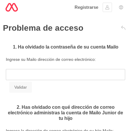
Registrarse
Ingresar
Sele
Problema de acceso
Atrá
1. Ha olvidado la contraseña de su cuenta Mailo
Ingrese su Mailo dirección de correo electrónico:
2. Has olvidado con qué dirección de correo
electrónico administras la cuenta de Mailo Junior de
tu hijo
Ingrese la dirección de correo electrónico de su hijo Mailo: