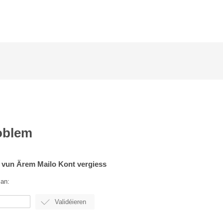
oblem
t vun Ärem Mailo Kont vergiess
 an: