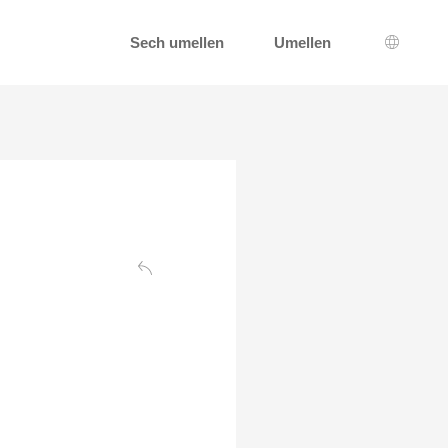
Sech umellen
Umellen
Sprooc
Zréck