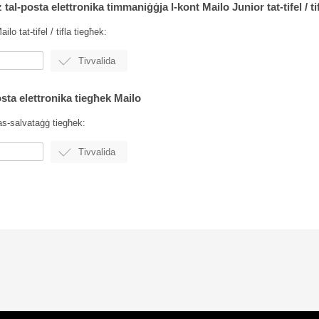
z tal-posta elettronika timmaniġġja l-kont Mailo Junior tat-tifel / ti
ilo tat-tifel / tifla tiegħek:
posta elettronika tiegħek Mailo
tas-salvataġġ tiegħek: