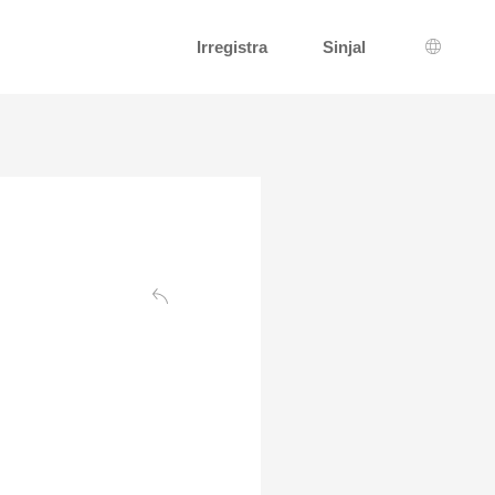
Irregistra
Sinjal
Għażla 
Lura