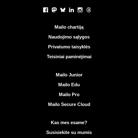
Socialiniai tinklai
Facebook
Mastodon
Bluesky
LinkedIn
Instagram
Threads
Naudingos nuorodos
Mailo chartiją
Naudojimo sąlygos
Privatumo taisyklės
Teisiniai paminėjimai
Atrasti Mailo
Mailo Junior
Mailo Edu
Mailo Pro
Mailo Secure Cloud
Daugiau informacijos apie Mailo
Kas mes esame?
Susisiekite su mumis