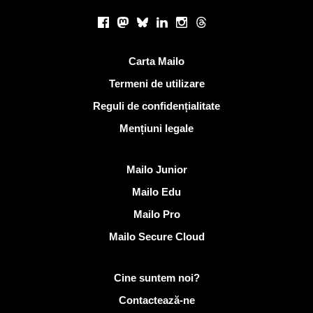
Retele sociale
Facebook
Mastodon
Bluesky
LinkedIn
Instagram
Threads
Link-uri utile
Carta Mailo
Termeni de utilizare
Reguli de confidențialitate
Mențiuni legale
Descoperi Mailo
Mailo Junior
Mailo Edu
Mailo Pro
Mailo Secure Cloud
Mai multe informații despre Mailo
Cine suntem noi?
Contactează-ne