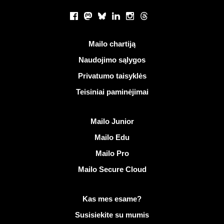
Socialiniai tinklai
Facebook
Mastodon
Bluesky
LinkedIn
Instagram
Threads
Naudingos nuorodos
Mailo chartiją
Naudojimo sąlygos
Privatumo taisyklės
Teisiniai paminėjimai
Atrasti Mailo
Mailo Junior
Mailo Edu
Mailo Pro
Mailo Secure Cloud
Daugiau informacijos apie Mailo
Kas mes esame?
Susisiekite su mumis