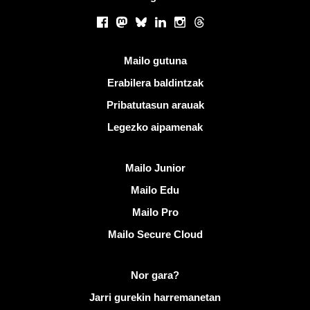
Sare sozialak
Facebook
Mastodon
Bluesky
LinkedIn
Instagram
Threads
Esteka erabilgarriak
Mailo gutuna
Erabilera baldintzak
Pribatutasun arauak
Legezko aipamenak
Ezagutu Mailo
Mailo Junior
Mailo Edu
Mailo Pro
Mailo Secure Cloud
Informazio gehiago Mailo helbidean
Nor gara?
Jarri gurekin harremanetan