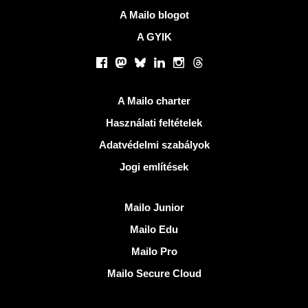
A Mailo blogot
A GYIK
Közösségi hálózatok
Facebook
Mastodon
Bluesky
LinkedIn
Instagram
Threads
Hasznos Linkek
A Mailo charter
Használati feltételek
Adatvédelmi szabályok
Jogi említések
Fedezze fel Mailo
Mailo Junior
Mailo Edu
Mailo Pro
Mailo Secure Cloud