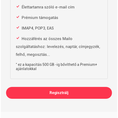
Élettartamra szóló e-mail cím
Prémium támogatás
IMAP4, POP3, EAS
Hozzáférés az összes Mailo
szolgáltatáshoz: levelezés, naptár, címjegyzék,
felhő, megosztás...
*
ez a kapacitás 500 GB -ig bővíthető a Premium+
ajánlatokkal
Regisztrálj