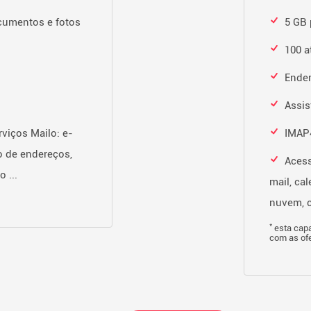
cumentos e fotos
5 GB 
100 a
Ender
Assis
viços Mailo: e-
IMAP4
go de endereços,
Acess
 ...
mail, ca
nuvem, c
*
esta capa
com as of