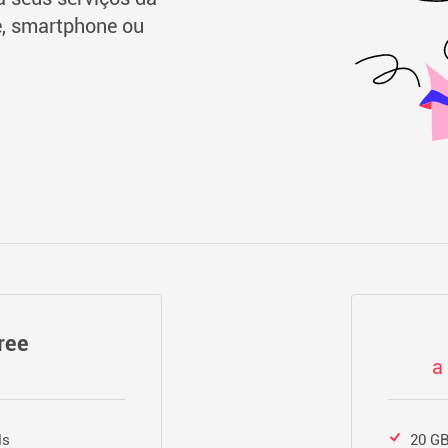
e, smartphone ou
ree
a
ls
20 GB