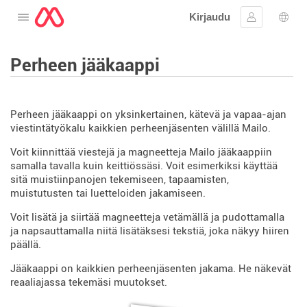
Kirjaudu
Avaa valikko
Kirjaudu si
Kiele
Perheen jääkaappi
Perheen jääkaappi on yksinkertainen, kätevä ja vapaa-ajan
viestintätyökalu kaikkien perheenjäsenten välillä Mailo.
Voit kiinnittää viestejä ja magneetteja Mailo jääkaappiin
samalla tavalla kuin keittiössäsi. Voit esimerkiksi käyttää
sitä muistiinpanojen tekemiseen, tapaamisten,
muistutusten tai luetteloiden jakamiseen.
Voit lisätä ja siirtää magneetteja vetämällä ja pudottamalla
ja napsauttamalla niitä lisätäksesi tekstiä, joka näkyy hiiren
päällä.
Jääkaappi on kaikkien perheenjäsenten jakama. He näkevät
reaaliajassa tekemäsi muutokset.