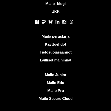
Mailo -blogi
UKK
Sosiaaliset verkostot
Facebook
Mastodon
Bluesky
LinkedIn
Instagram
Threads
Hyödyllisiä linkkejä
Mailo peruskirja
Käyttöehdot
Tietosuojasäännöt
Lailliset maininnat
Löydä Mailo
Mailo Junior
Mailo Edu
Mailo Pro
Mailo Secure Cloud