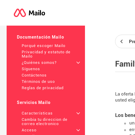
Documentación Mailo
Pr
Porqué escoger Mailo
Privacidad y estatuto de
Mailo
Famil
¿Quiénes somos?
+
Síguenos
Contáctenos
Términos de uso
Reglas de privacidad
La oferta
usted eli
Servicios Mailo
Características
+
Los bene
Cambia tu direccion de
un
correo electronico
en
Acceso
+