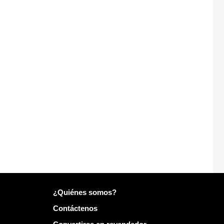
Más información sobre Mailo
¿Quiénes somos?
Contáctenos