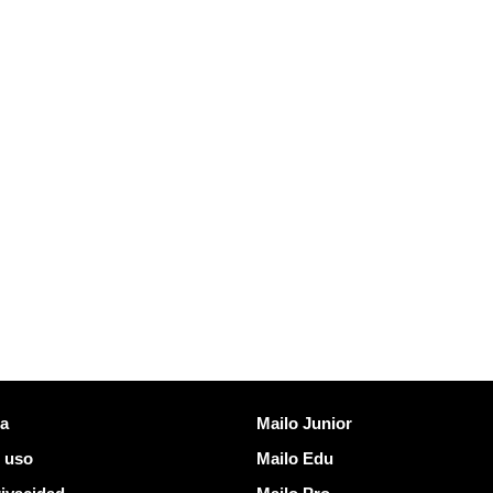
es
Descubrir Mailo
ta
Mailo Junior
 uso
Mailo Edu