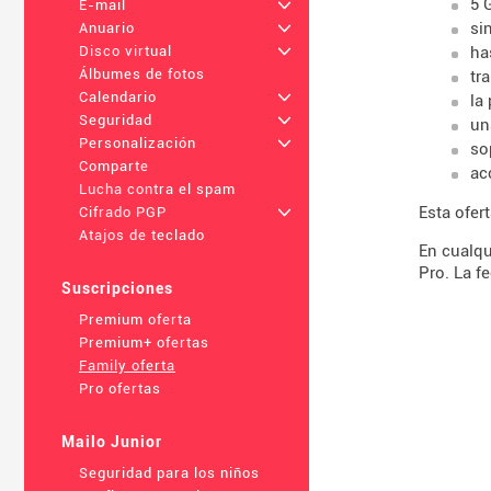
5 
E-mail
+
si
Anuario
+
ha
Disco virtual
+
Álbumes de fotos
tr
Calendario
+
la
Seguridad
+
un
Personalización
+
so
Comparte
ac
Lucha contra el spam
Esta ofer
Cifrado PGP
+
Atajos de teclado
En cualqu
Pro. La f
Suscripciones
Premium oferta
Premium+ ofertas
Family oferta
Pro ofertas
Mailo Junior
Seguridad para los niños