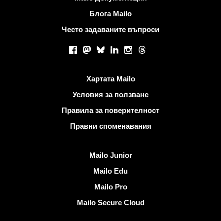
Блога Mailo
Често задаваните въпроси
Социални мрежи
Facebook
Mastodon
Bluesky
LinkedIn
Instagram
Threads
Полезни връзки
Хартата Mailo
Условия за ползване
Правила за поверителност
Правни споменавания
Открийте Mailo
Mailo Junior
Mailo Edu
Mailo Pro
Mailo Secure Cloud