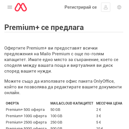
Регистрирай се
Отворете менюто
Впиши се
Избо
Premium+ се предлага
Офертите Premium+ ви предоставят всички
предложения на Mailo Premium с още по-голям
капацитет. Имате едно място за съхранение, което се
споделя между вашата поща и виртуалния ви диск
според вашите нужди.
Можете също да използвате офис пакета OnlyOffice,
който ви позволява да редактирате вашите документи
онлайн.
ОФЕРТА
MAIL&CLOUD КАПАЦИТЕТ
МЕСЕЧНА ЦЕНА
Premium+ 50G оферта
50 GB
2 €
Premium+ 100G оферта
100 GB
3 €
Premium+ 250G оферта
250 GB
5 €
Premium+ 500G оферта
500 GB
10 €