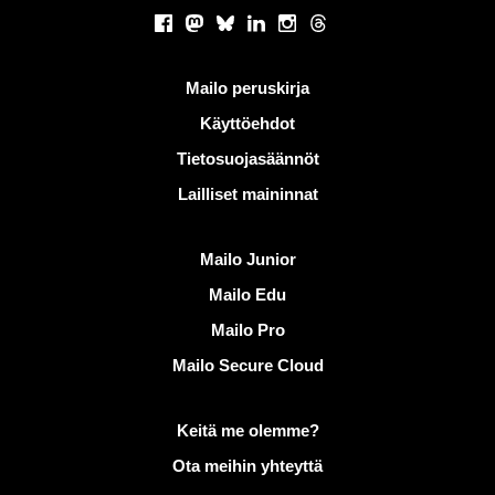
Sosiaaliset verkostot
Facebook
Mastodon
Bluesky
LinkedIn
Instagram
Threads
Hyödyllisiä linkkejä
Mailo peruskirja
Käyttöehdot
Tietosuojasäännöt
Lailliset maininnat
Löydä Mailo
Mailo Junior
Mailo Edu
Mailo Pro
Mailo Secure Cloud
Lisätietoja aiheesta Mailo
Keitä me olemme?
Ota meihin yhteyttä