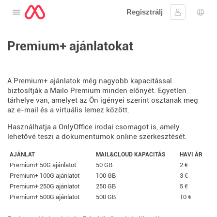
Regisztrálj
Nyissa meg a menüt
Bejelentke
Nyel
Premium+ ajánlatokat
A Premium+ ajánlatok még nagyobb kapacitással
biztosítják a Mailo Premium minden előnyét. Egyetlen
tárhelye van, amelyet az Ön igényei szerint osztanak meg
az e-mail és a virtuális lemez között.
Használhatja a OnlyOffice irodai csomagot is, amely
lehetővé teszi a dokumentumok online szerkesztését.
AJÁNLAT
MAIL&CLOUD KAPACITÁS
HAVI ÁR
Premium+ 50G ajánlatot
50 GB
2 €
Premium+ 100G ajánlatot
100 GB
3 €
Premium+ 250G ajánlatot
250 GB
5 €
Premium+ 500G ajánlatot
500 GB
10 €