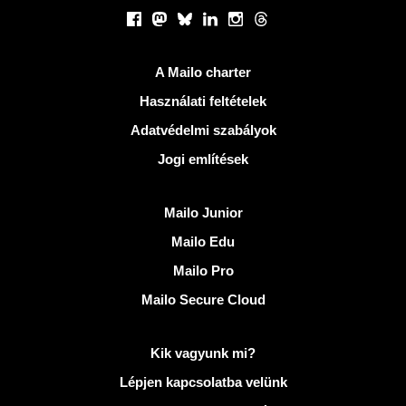
Közösségi hálózatok
Facebook
Mastodon
Bluesky
LinkedIn
Instagram
Threads
Hasznos Linkek
A Mailo charter
Használati feltételek
Adatvédelmi szabályok
Jogi említések
Fedezze fel Mailo
Mailo Junior
Mailo Edu
Mailo Pro
Mailo Secure Cloud
További információ: Mailo
Kik vagyunk mi?
Lépjen kapcsolatba velünk