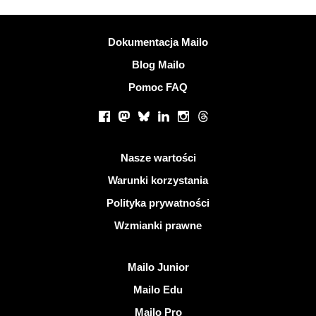
Więcej informacji
Dokumentacja Mailo
Blog Mailo
Pomoc FAQ
Portale społecznościowe
Facebook
Mastodon
Bluesky
LinkedIn
Instagram
Threads
Przydatne linki
Nasze wartości
Warunki korzystania
Polityka prywatności
Wzmianki prawne
Odkryj Mailo
Mailo Junior
Mailo Edu
Mailo Pro