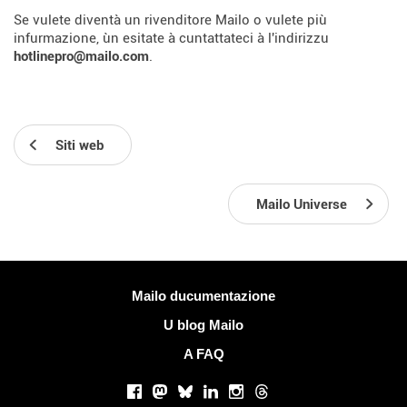
Se vulete diventà un rivenditore Mailo o vulete più
infurmazione, ùn esitate à cuntattateci à l'indirizzu
hotlinepro@mailo.com
.
Siti web
Mailo Universe
Più infurmazione
Mailo ducumentazione
U blog Mailo
A FAQ
Rete suciale
Facebook
Mastodon
Bluesky
LinkedIn
Instagram
Threads