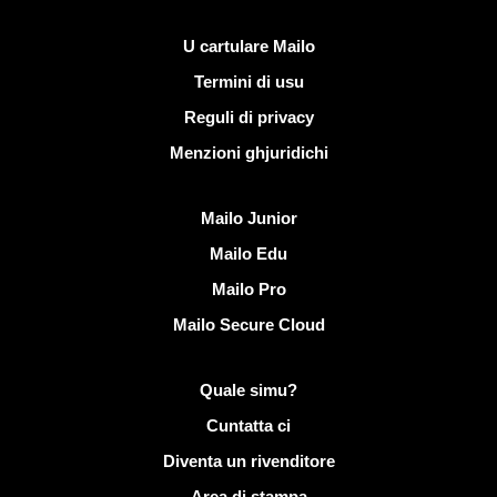
Ligami utili
U cartulare Mailo
Termini di usu
Reguli di privacy
Menzioni ghjuridichi
Scopre Mailo
Mailo Junior
Mailo Edu
Mailo Pro
Mailo Secure Cloud
Più infurmazione nantu à Mailo
Quale simu?
Cuntatta ci
Diventa un rivenditore
Area di stampa