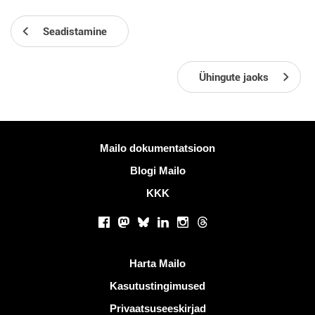
Seadistamine
Ühingute jaoks
Rohkem informatsiooni
Mailo dokumentatsioon
Blogi Mailo
KKK
Sotsiaalsed võrgustikud
Facebook
Mastodon
Bluesky
LinkedIn
Instagram
Threads
Kasulikud lingid
Harta Mailo
Kasutustingimused
Privaatsuseeskirjad