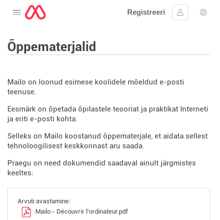
Registreeri
Avage menüü
Logi sisse
Keel
Õppematerjalid
Mailo on loonud esimese koolidele mõeldud e-posti
teenuse.
Eesmärk on õpetada õpilastele teooriat ja praktikat Interneti
ja eriti e-posti kohta.
Selleks on Mailo koostanud õppematerjale, et aidata sellest
tehnoloogilisest keskkonnast aru saada.
Praegu on need dokumendid saadaval ainult järgmistes
keeltes:
Arvuti avastamine:
Mailo - Découvrir l'ordinateur.pdf