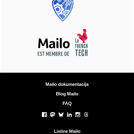
Več informacij
Mailo dokumentacija
Blog Mailo
FAQ
Socialna omrežja
Facebook
Mastodon
Bluesky
LinkedIn
Instagram
Threads
Koristne povezave
Listine Mailo