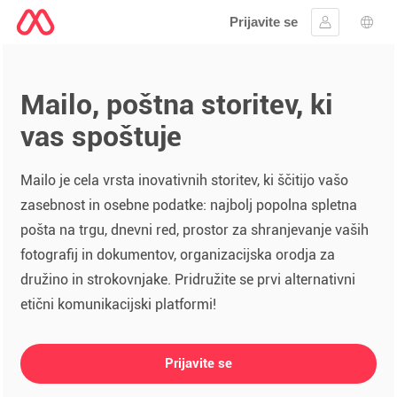
Prijavite se
Vpis
Izbir
Mailo, poštna storitev, ki
vas spoštuje
Mailo je cela vrsta inovativnih storitev, ki ščitijo vašo
zasebnost in osebne podatke: najbolj popolna spletna
pošta na trgu, dnevni red, prostor za shranjevanje vaših
fotografij in dokumentov, organizacijska orodja za
družino in strokovnjake. Pridružite se prvi alternativni
etični komunikacijski platformi!
Prijavite se