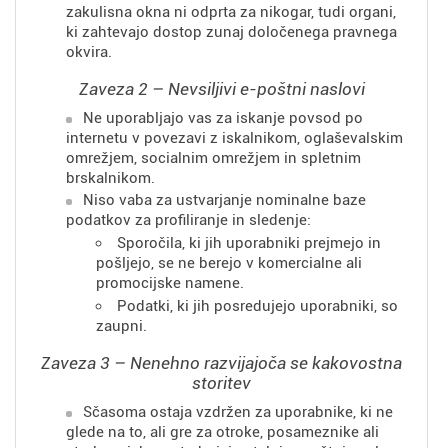
zakulisna okna ni odprta za nikogar, tudi organi,
ki zahtevajo dostop zunaj določenega pravnega
okvira.
Zaveza 2 – Nevsiljivi e-poštni naslovi
Ne uporabljajo vas za iskanje povsod po
internetu v povezavi z iskalnikom, oglaševalskim
omrežjem, socialnim omrežjem in spletnim
brskalnikom.
Niso vaba za ustvarjanje nominalne baze
podatkov za profiliranje in sledenje:
Sporočila, ki jih uporabniki prejmejo in
pošljejo, se ne berejo v komercialne ali
promocijske namene.
Podatki, ki jih posredujejo uporabniki, so
zaupni.
Zaveza 3 – Nenehno razvijajoča se kakovostna
storitev
Sčasoma ostaja vzdržen za uporabnike, ki ne
glede na to, ali gre za otroke, posameznike ali