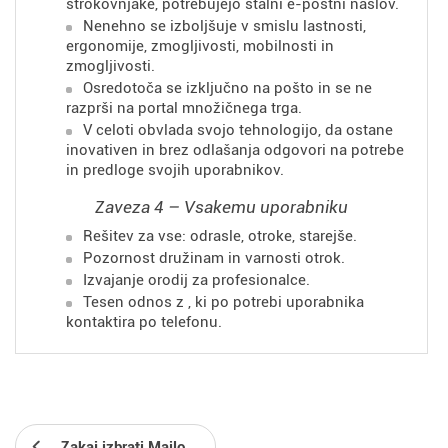
strokovnjake, potrebujejo stalni e-poštni naslov.
Nenehno se izboljšuje v smislu lastnosti,
ergonomije, zmogljivosti, mobilnosti in
zmogljivosti.
Osredotoča se izključno na pošto in se ne
razprši na portal množičnega trga.
V celoti obvlada svojo tehnologijo, da ostane
inovativen in brez odlašanja odgovori na potrebe
in predloge svojih uporabnikov.
Zaveza 4 – Vsakemu uporabniku
Rešitev za vse: odrasle, otroke, starejše.
Pozornost družinam in varnosti otrok.
Izvajanje orodij za profesionalce.
Tesen odnos z
, ki po potrebi uporabnika
kontaktira po telefonu.
Zakaj izbrati Mailo