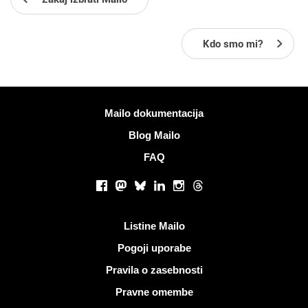
Kdo smo mi?
Več informacij
Mailo dokumentacija
Blog Mailo
FAQ
Socialna omrežja
Facebook
Mastodon
Bluesky
LinkedIn
Instagram
Threads
Koristne povezave
Listine Mailo
Pogoji uporabe
Pravila o zasebnosti
Pravne omembe