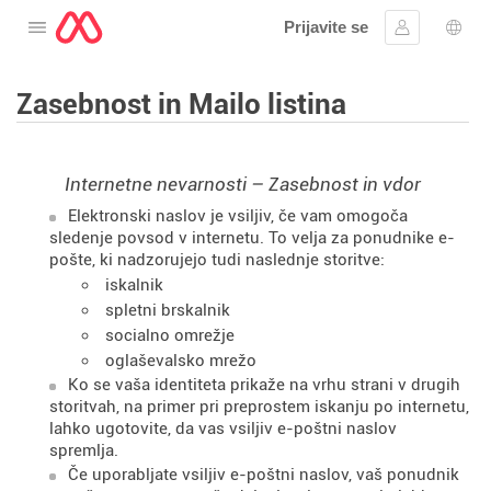
Prijavite se
Odprite meni
Vpis
Izbir
Zasebnost in Mailo listina
Internetne nevarnosti – Zasebnost in vdor
Elektronski naslov je vsiljiv, če vam omogoča
sledenje povsod v internetu. To velja za ponudnike e-
pošte, ki nadzorujejo tudi naslednje storitve:
iskalnik
spletni brskalnik
socialno omrežje
oglaševalsko mrežo
Ko se vaša identiteta prikaže na vrhu strani v drugih
storitvah, na primer pri preprostem iskanju po internetu,
lahko ugotovite, da vas vsiljiv e-poštni naslov
spremlja.
Če uporabljate vsiljiv e-poštni naslov, vaš ponudnik