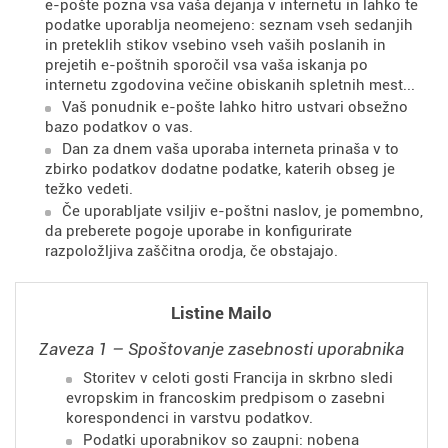
e-pošte pozna vsa vaša dejanja v internetu in lahko te
podatke uporablja neomejeno: seznam vseh sedanjih
in preteklih stikov vsebino vseh vaših poslanih in
prejetih e-poštnih sporočil vsa vaša iskanja po
internetu zgodovina večine obiskanih spletnih mest...
Vaš ponudnik e-pošte lahko hitro ustvari obsežno
bazo podatkov o vas.
Dan za dnem vaša uporaba interneta prinaša v to
zbirko podatkov dodatne podatke, katerih obseg je
težko vedeti.
Če uporabljate vsiljiv e-poštni naslov, je pomembno,
da preberete pogoje uporabe in konfigurirate
razpoložljiva zaščitna orodja, če obstajajo.
Listine Mailo
Zaveza 1 – Spoštovanje zasebnosti uporabnika
Storitev v celoti gosti Francija in skrbno sledi
evropskim in francoskim predpisom o zasebni
korespondenci in varstvu podatkov.
Podatki uporabnikov so zaupni: nobena