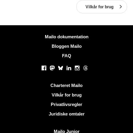
Vilkår for brug
Mere information
Mailo dokumentation
Bloggen Mailo
FAQ
Sociale netværk
Facebook
Mastodon
Bluesky
LinkedIn
Instagram
Threads
Nyttige links
Charteret Mailo
Vilkår for brug
Privatlivsregler
Juridiske omtaler
Opdag Mailo
Mailo Junior