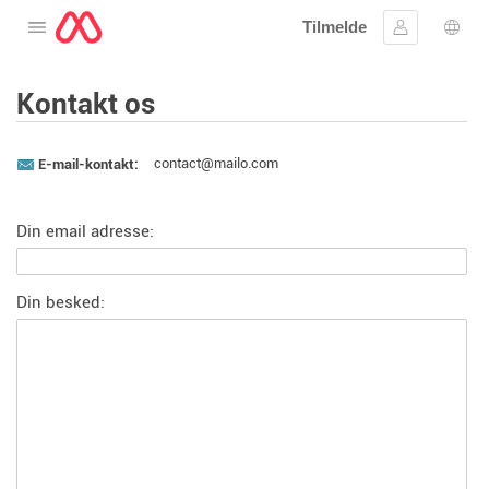
Tilmelde
Åbne menuen
Log ind
Spro
Kontakt os
contact@mailo.com
E-mail-kontakt:
Din email adresse:
Din besked: