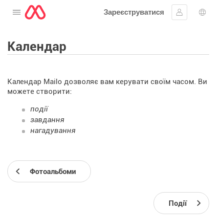
Зареєструватися
Відкрити меню
Увійти
Вибі
Календар
Календар Mailo дозволяє вам керувати своїм часом. Ви
можете створити:
події
завдання
нагадування
Фотоальбоми
Події