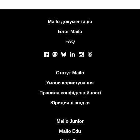
Більше інформації
Mailo документація
Блог Mailo
FAQ
Соціальні мережі
Facebook
Mastodon
Bluesky
LinkedIn
Instagram
Threads
Корисні посилання
Статут Mailo
Умови користування
Правила конфіденційності
Юридичні згадки
Виявити Mailo
Mailo Junior
Mailo Edu