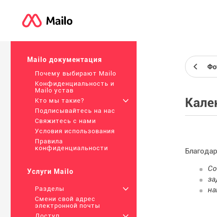
Mailo документация
Фо
Почему выбирают Mailo
Конфиденциальность и
Mailo устав
Кале
Кто мы такие?
+
Подписывайтесь на нас
Свяжитесь с нами
Условия использования
Правила
конфиденциальности
Благодар
Со
Услуги Mailo
за
Разделы
+
на
Смени свой адрес
электронной почты
Доступ
+