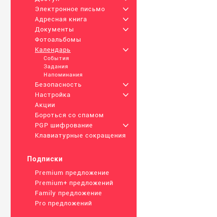
Электронное письмо
+
Адресная книга
+
Документы
+
Фотоальбомы
Календарь
+
События
Задания
Напоминания
Безопасность
+
Настройка
+
Акции
Бороться со спамом
PGP шифрование
+
Клавиатурные сокращения
Подписки
Premium предложение
Premium+ предложений
Family предложение
Pro предложений