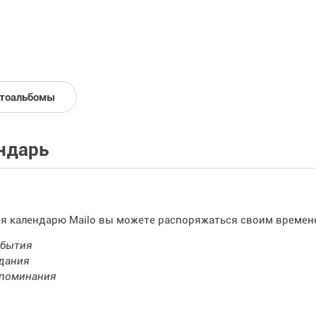
тоальбомы
ндарь
я календарю Mailo вы можете распоряжаться своим времен
бытия
дания
поминания