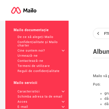
Mailo documentație
FT
De ce să alegeți Mailo
Confidențialitate și Mailo
charter
Album
Cine suntem noi?
+
Urmează-ne
Contactează-ne
Termeni de utilizare
Reguli de confidențialitate
Mailo vă p
Mailo servicii
Poti:
Caracteristici
+
gr
Schimba adresa ta de email
dă
Acces
+
dă
E-mail
+