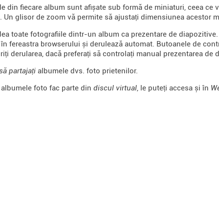
ile din fiecare album sunt afișate sub formă de miniaturi, ceea ce 
e. Un glisor de zoom vă permite să ajustați dimensiunea acestor m
dea toate fotografiile dintr-un album ca prezentare de diapozitive
în fereastra browserului și derulează automat. Butoanele de contro
riți derularea, dacă preferați să controlați manual prezentarea de d
să partajați
albumele dvs. foto prietenilor.
albumele foto fac parte din
discul virtual
, le puteți accesa și în
W