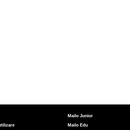
Descoperi Mailo
Mailo Junior
tilizare
Mailo Edu