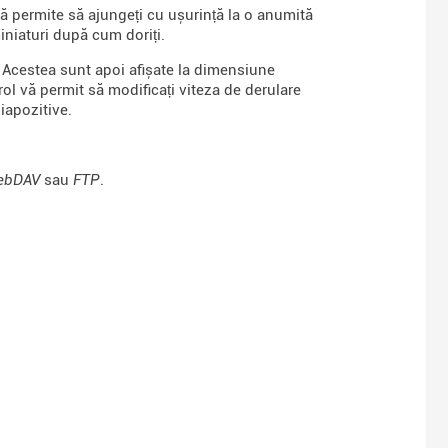
vă permite să ajungeți cu ușurință la o anumită
iniaturi după cum doriți.
. Acestea sunt apoi afișate la dimensiune
l vă permit să modificați viteza de derulare
iapozitive.
ebDAV
sau
FTP
.