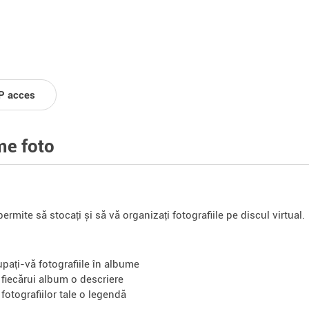
P acces
e foto
ermite să stocați și să vă organizați fotografiile pe discul virtual.
upați-vă fotografiile în albume
 fiecărui album o descriere
 fotografiilor tale o legendă