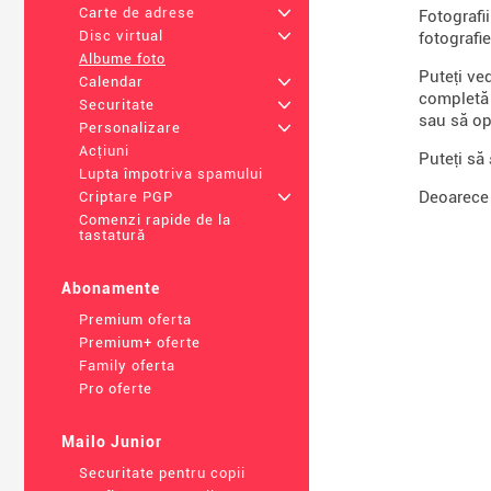
Carte de adrese
+
Fotografi
Disc virtual
+
fotografi
Albume foto
Puteți ve
Calendar
+
completă 
Securitate
+
sau să op
Personalizare
+
Acțiuni
Puteți să
Lupta împotriva spamului
Deoarece 
Criptare PGP
+
Comenzi rapide de la
tastatură
Abonamente
Premium oferta
Premium+ oferte
Family oferta
Pro oferte
Mailo Junior
Securitate pentru copii