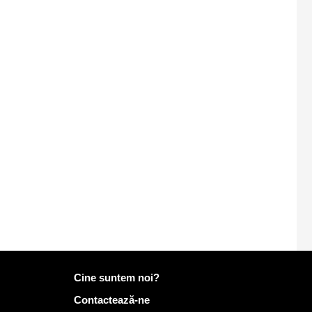
Mai multe informații despre Mailo
Cine suntem noi?
Contactează-ne