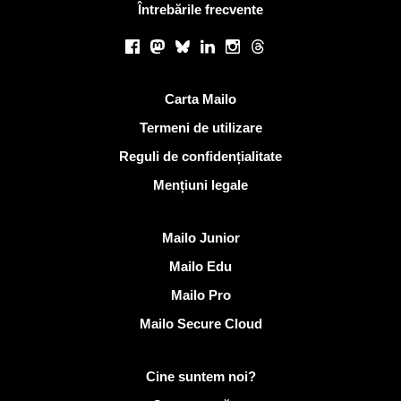
Întrebările frecvente
Retele sociale
Facebook
Mastodon
Bluesky
LinkedIn
Instagram
Threads
Link-uri utile
Carta Mailo
Termeni de utilizare
Reguli de confidențialitate
Mențiuni legale
Descoperi Mailo
Mailo Junior
Mailo Edu
Mailo Pro
Mailo Secure Cloud
Mai multe informații despre Mailo
Cine suntem noi?