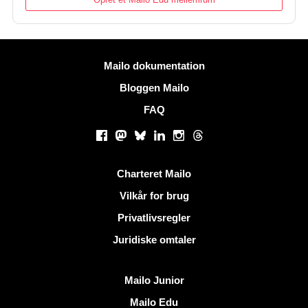
Mere information
Mailo dokumentation
Bloggen Mailo
FAQ
Sociale netværk
Facebook
Mastodon
Bluesky
LinkedIn
Instagram
Threads
Nyttige links
Charteret Mailo
Vilkår for brug
Privatlivsregler
Juridiske omtaler
Opdag Mailo
Mailo Junior
Mailo Edu