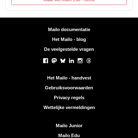
Meer informatie
Mailo documentatie
Het Mailo - blog
De veelgestelde vragen
Sociale netwerken
Facebook
Mastodon
Bluesky
LinkedIn
Instagram
Threads
Handige links
Het Mailo - handvest
Gebruiksvoorwaarden
Privacy regels
Wettelijke vermeldingen
Ontdek Mailo
Mailo Junior
Mailo Edu