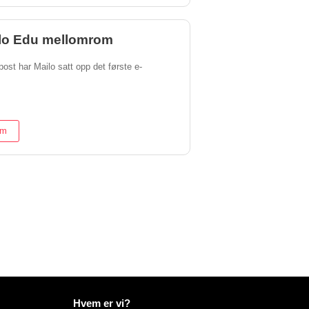
ilo Edu mellomrom
post har Mailo satt opp det første e-
om
Mer informasjon på Mailo
Hvem er vi?