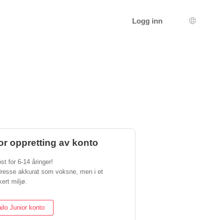
Logg inn
Språkva
or oppretting av konto
st for 6-14 åringer!
dresse akkurat som voksne, men i et
ert miljø.
ilo Junior konto