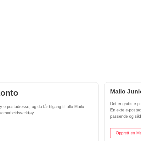
konto
Mailo Juni
Det er gratis e-po
 e-postadresse, og du får tilgang til alle Mailo -
En ekte e-posta
g samarbeidsverktøy.
passende og sikk
Opprett en Ma