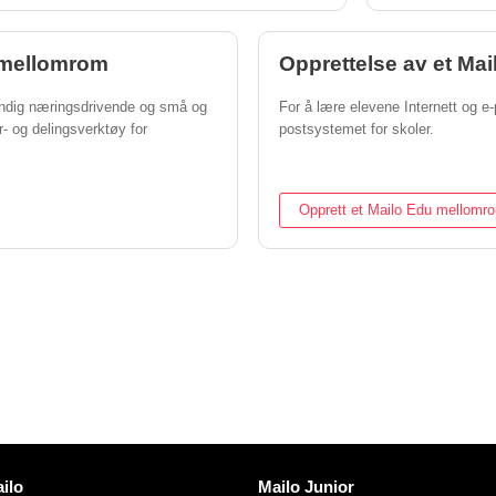
o mellomrom
Opprettelse av et Ma
tendig næringsdrivende og små og
For å lære elevene Internett og e-
r- og delingsverktøy for
postsystemet for skoler.
Opprett et Mailo Edu mellomr
er
Oppdag Mailo
ilo
Mailo Junior