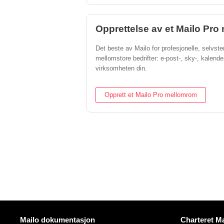
Opprettelse av et Mailo Pr
Det beste av Mailo for profesjonelle, selvs
mellomstore bedrifter: e-post-, sky-, kalende
virksomheten din.
Opprett et Mailo Pro mellomrom
Mer informasjon
Nyttige lenk
Mailo dokumentasjon
Charteret Ma