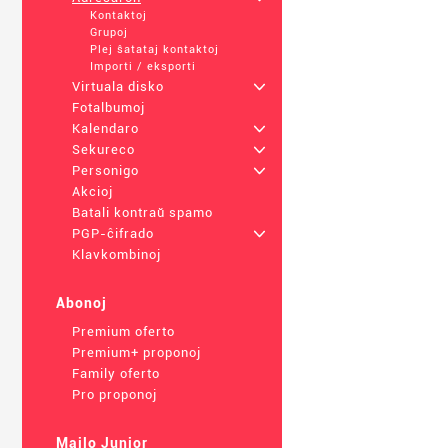
Kontaktoj
Grupoj
Plej ŝatataj kontaktoj
Importi / eksporti
Virtuala disko
+
Fotalbumoj
Kalendaro
+
Sekureco
+
Personigo
+
Akcioj
Batali kontraŭ spamo
PGP-ĉifrado
+
Klavkombinoj
Abonoj
Premium oferto
Premium+ proponoj
Family oferto
Pro proponoj
Mailo Junior