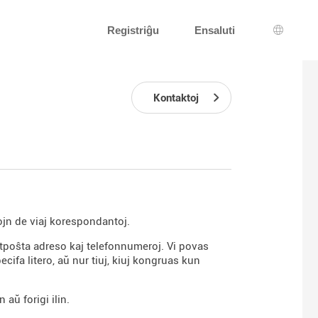
Registriĝu
Ensaluti
Lingva 
Kontaktoj
ojn de viaj korespondantoj.
retpoŝta adreso kaj telefonnumeroj. Vi povas
cifa litero, aŭ nur tiuj, kiuj kongruas kun
 aŭ forigi ilin.