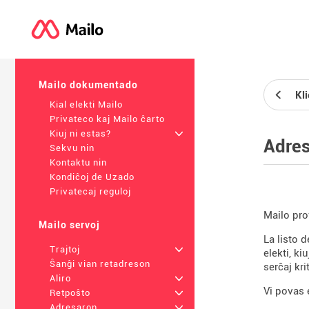
Mailo dokumentado
Kl
Kial elekti Mailo
Privateco kaj Mailo ĉarto
Kiuj ni estas?
+
Adre
Sekvu nin
Kontaktu nin
Kondiĉoj de Uzado
Privatecaj reguloj
Mailo pro
Mailo servoj
La listo 
Trajtoj
+
elekti, ki
Ŝanĝi vian retadreson
serĉaj krit
Aliro
+
Vi povas e
Retpoŝto
+
Adresaron
+