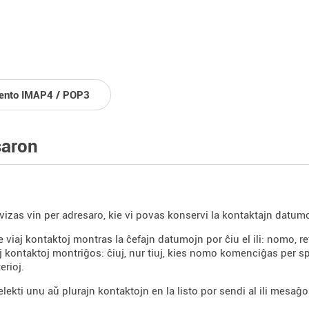
iento IMAP4 / POP3
saron
vizas vin per adresaro, kie vi povas konservi la kontaktajn datum
de viaj kontaktoj montras la ĉefajn datumojn por ĉiu el ili: nomo, 
uj kontaktoj montriĝos: ĉiuj, nur tiuj, kies nomo komenciĝas per spe
erioj.
lekti unu aŭ plurajn kontaktojn en la listo por sendi al ili mesaĝon