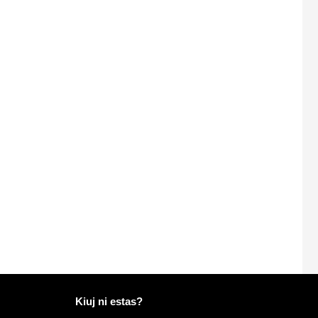
Pliaj informoj pri Mailo
Kiuj ni estas?