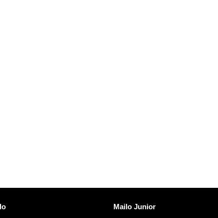
Malkovri Mailo
lo
Mailo Junior