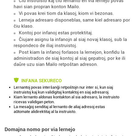
Ĉiu instruisto kaj ĉiu lernanto en via lernejo povas
havi sian propran konton Mailo.
Vi povas krei tiom da klasoj, kiom vi bezonas.
Lerneja adresaro disponeblas, same kiel adresaro por
ĉiu klaso.
Kontoj por infanoj estas protektitaj.
Ĉiujare asignu la infanojn al siaj novaj klasoj, sub la
respondeco de iliaj instruistoj.
Post kiam la infanoj forlasos la lernejon, konfidu la
administradon de siaj kontoj al siaj gepatroj, por ke ili
daŭre uzu sian Mailo retpoŝtan adreson.
INFANA SEKURECO
Lernantoj povas interŝanĝi retpoŝtojn nur inter si, kun siaj
instruistoj kaj kun validigitaj kontaktoj en siaj adresaroj.
Kiam lernanto aldonas kontakton al sia adresaro, la instruisto
ricevas validigan peton.
La mesaĝoj senditaj al lernanto de aliaj adresoj estas
aŭtomate alidirektitaj al la instruisto.
Domajna nomo por via lernejo