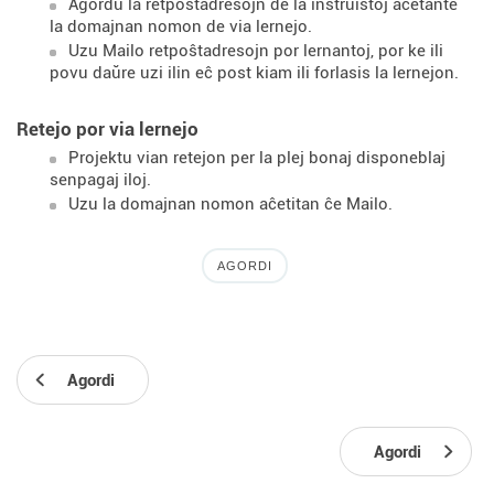
Agordu la retpoŝtadresojn de la instruistoj aĉetante
la domajnan nomon de via lernejo.
Uzu Mailo retpoŝtadresojn por lernantoj, por ke ili
povu daŭre uzi ilin eĉ post kiam ili forlasis la lernejon.
Retejo por via lernejo
Projektu vian retejon per la plej bonaj disponeblaj
senpagaj iloj.
Uzu la domajnan nomon aĉetitan ĉe Mailo.
AGORDI
Agordi
Agordi