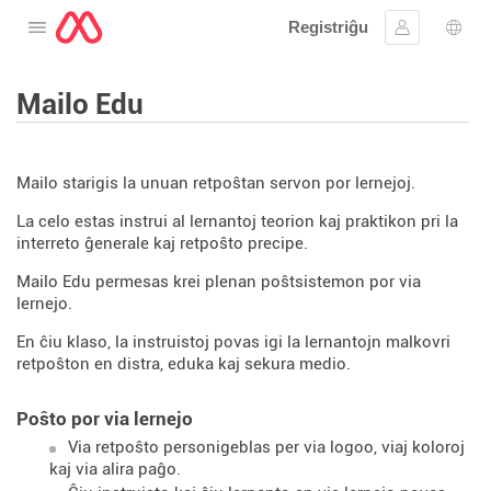
Registriĝu
Malfermu la menuon
Ensaluti
Ling
Mailo Edu
Mailo starigis la unuan retpoŝtan servon por lernejoj.
La celo estas instrui al lernantoj teorion kaj praktikon pri la
interreto ĝenerale kaj retpoŝto precipe.
Mailo Edu permesas krei plenan poŝtsistemon por via
lernejo.
En ĉiu klaso, la instruistoj povas igi la lernantojn malkovri
retpoŝton en distra, eduka kaj sekura medio.
Poŝto por via lernejo
Via retpoŝto personigeblas per via logoo, viaj koloroj
kaj via alira paĝo.