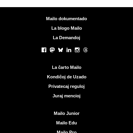
Pliaj informoj
Mailo dokumentado
La blogo Mailo
La Demandoj
Sociaj retoj
Facebook
Mastodon
Bluesky
LinkedIn
Instagram
Threads
Utilaj ligiloj
La ĉarto Mailo
Kondiĉoj de Uzado
Privatecaj reguloj
Juraj mencioj
Malkovri Mailo
Mailo Junior
Mailo Edu
Mailo Pro