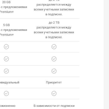
20 GB
распределяется между
B с предложениями
всеми учетными записями
Premium+
в подписке.
до 2 TB
5 GB
распределяется между
B с предложениями
всеми учетными записями
Premium+
в подписке.
ивидуальный
Приоритет
ожизненно
В зависимости от подписки