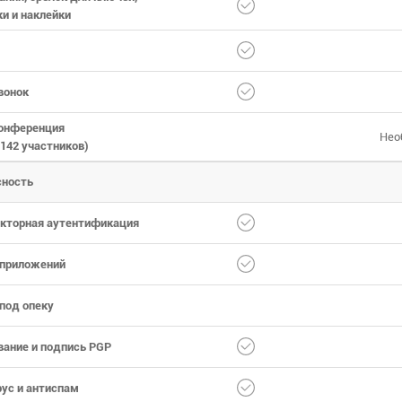
и и наклейки
вонок
онференция
Нео
 142 участников)
сность
кторная аутентификация
 приложений
под опеку
ание и подпись PGP
ус и антиспам