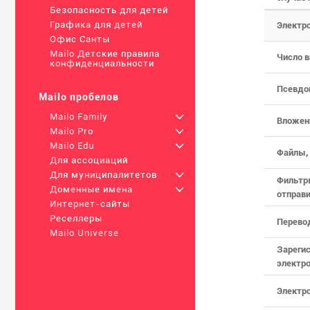
Безопасность для детей
Графика для детей
Электро
Офис Санты
Mailo Детские правила
Число 
конфиденциальности
Псевдо
Mailo пробелов
Mailo Family
+
Вложен
Mailo Pro
+
Mailo Edu
+
Файлы,
Для ассоциаций
Для муниципалитетов
+
Фильтр
Доменные имена
+
отправ
Интернет-сайты
Реселлеры
Перевод
Mailo Universe
Зареги
электр
Электр