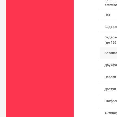
закладк
Чат
Видеоз
Видеок
(до 156
Безопа
Двухфа
Пароли
Доступ 
Шифров
Антивир