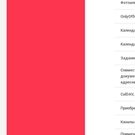
Фотоал
OnlyOff
Календ
Календ
Задани
Совмес
докумен
адресн
CalDAV,
Приобре
Каналы
Примеча