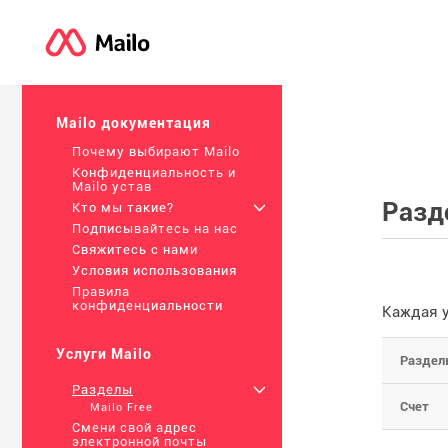
Mailo документация
Почему выбирают Mailo
Конфиденциальность и
Mailo устав
Разд
Кто мы такие?
+
Подписывайтесь на нас
Свяжитесь с нами
Условия использования
Правила
конфиденциальности
Каждая у
Услуги Mailo
Раздел
Разделы
+
Счет
Mailo Free
Смени свой адрес
электронной почты