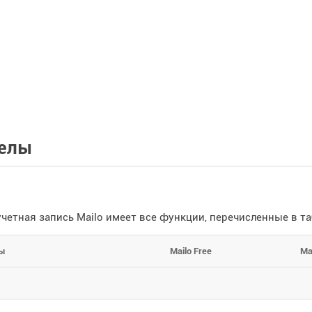
елы
четная запись Mailo имеет все функции, перечисленные в та
ы
Mailo Free
Ma