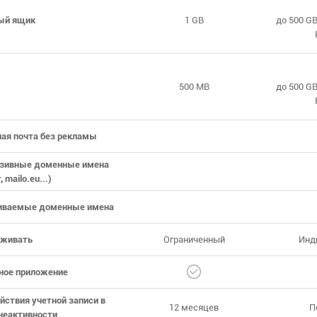
ый ящик
1 GB
до 500 G
500 MB
до 500 G
ая почта без рекламы
зивные доменные имена
, mailo.eu...)
иваемые доменные имена
живать
Ограниченный
Инд
ное приложение
йствия учетной записи в
12 месяцев
П
неактивности