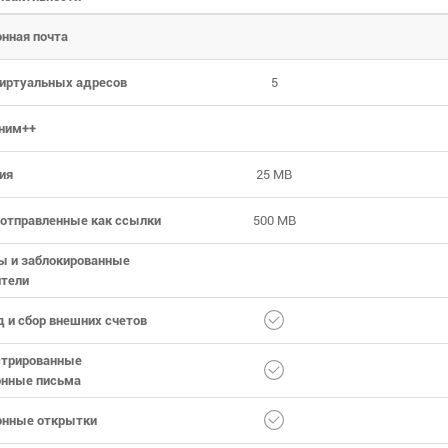
нная почта
виртуальных адресов
5
ним++
ия
25 MB
 отправленные как ссылки
500 MB
ы и заблокированные
ители
 и сбор внешних счетов
стрированные
онные письма
онные открытки