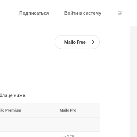
Подписаться
Войти в систему
Выбор 
Mailo Free
блице ниже.
ilo Premium
Mailo Pro
до 2 TB