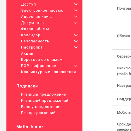
Доступ
+
Почтов
Электронное письмо
+
Адресная книга
+
Документы
+
Фотоальбомы
Календарь
+
Облако
Безопасность
+
Настройка
+
Акции
Серверн
Бороться со спамом
PGP шифрование
+
Эксклю
Клавиатурные сокращения
(mailo.fr
Настра
Подписки
Premium предложение
Поддер
Premium+ предложений
Family предложение
Мобиль
Pro предложений
Срок де
Mailo Junior
случае 