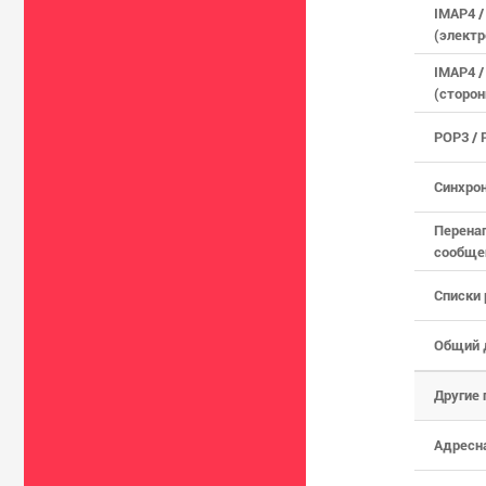
IMAP4 /
(электр
IMAP4 /
(сторон
POP3 / 
Синхрон
Перенап
сообще
Списки
Общий 
Другие
Адресна