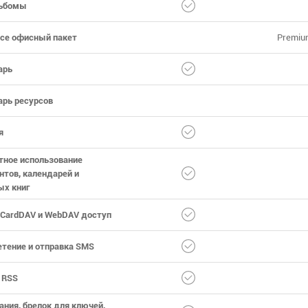
ьбомы
ice офисный пакет
Premiu
арь
арь ресурсов
я
тное использование
тов, календарей и
ых книг
 CardDAV и WebDAV доступ
тение и отправка SMS
 RSS
ния, брелок для ключей,