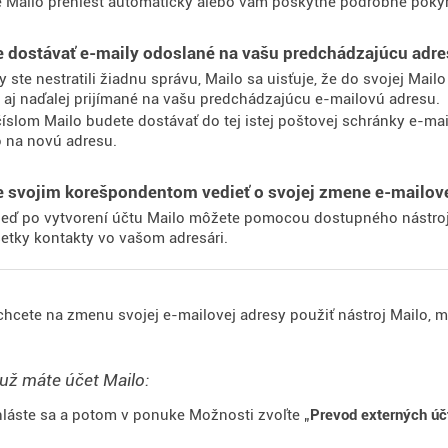
 Mailo preniesť automaticky alebo vám poskytne podrobné pokyn
e dostávať e-maily odoslané na vašu predchádzajúcu adr
y ste nestratili žiadnu správu, Mailo sa uisťuje, že do svojej Mai
 aj naďalej prijímané na vašu predchádzajúcu e-mailovú adresu.
číslom Mailo budete dostávať do tej istej poštovej schránky e-m
o na novú adresu.
e svojim korešpondentom vedieť o svojej zmene e-mailov
eď po vytvorení účtu Mailo môžete pomocou dostupného nástroja
etky kontakty vo vašom adresári.
chcete na zmenu svojej e-mailovej adresy použiť nástroj Mailo, m
už máte účet Mailo:
hláste sa a potom v ponuke Možnosti zvoľte „
Prevod externých úč