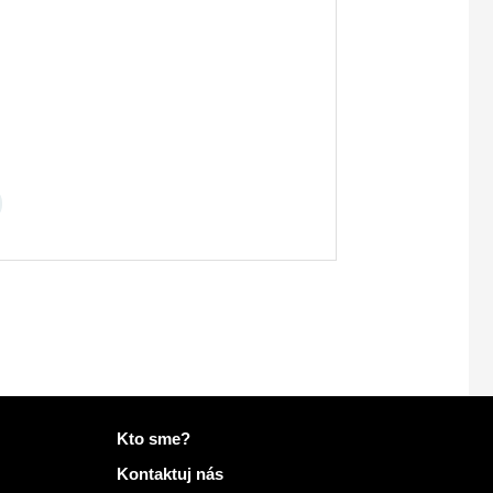
Viac informácií na Mailo
Kto sme?
Kontaktuj nás