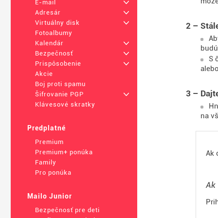
môže
E-mail
+
Adresár
+
Virtuálny disk
+
2 – Stál
Fotoalbumy
Ab
Kalendár
+
budú
Bezpečnosť
+
S 
Prispôsobenie
+
aleb
Akcie
Boj proti spamu
3 – Dajt
Šifrovanie PGP
+
Klávesové skratky
Hn
na vš
Predplatné
Premium
Premium+ ponúka
Ak 
Family
Pro ponúka
Ak 
Mailo Junior
Pri
Bezpečnosť pre deti