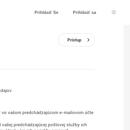
Prihlásiť Se
Prihlásiť sa
Výber j
Prístup
údajov.
kov vo vašom predchádzajúcom e-mailovom účte
od vašej predchádzajúcej poštovej služby ich