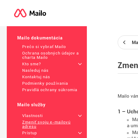
Mailo dokumentácia
Ma
Prečo si vybrať Mailo
Ochrana osobných údajov a
charta Mailo
Zmeni
Kto sme?
+
Nasleduj nás
Kontaktuj nás
Podmienky používania
Pravidlá ochrany súkromia
Mailo vám
Mailo služby
1 – Uch
Vlastnosti
+
Ma
Zmeniť svoju e-mailovú
a umi
adresu
Ma
Prístup
+