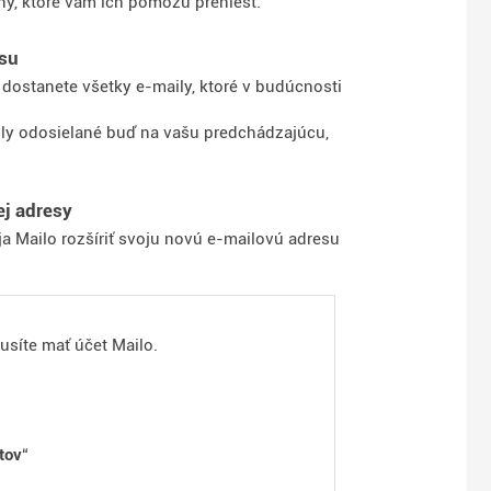
y, ktoré vám ich pomôžu preniesť.
esu
lo dostanete všetky e-maily, ktoré v budúcnosti
aily odosielané buď na vašu predchádzajúcu,
ej adresy
 Mailo rozšíriť svoju novú e-mailovú adresu
usíte mať účet Mailo.
tov
“