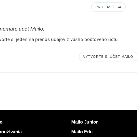
PRIHLÁSIŤ SA
nemáte účet Mailo:
vorte si jeden na prenos údajov z vášho poštového účtu.
VYTVORTE SI ÚČET MAILO
kazy
Objaviť Mailo
lo
Mailo Junior
oužívania
Mailo Edu