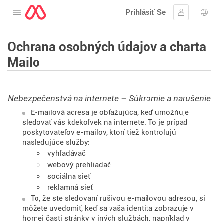
Prihlásiť Se
Otvorte menu
Prihlásiť sa
Výbe
Ochrana osobných údajov a charta
Mailo
Nebezpečenstvá na internete – Súkromie a narušenie
E-mailová adresa je obťažujúca, keď umožňuje
sledovať vás kdekoľvek na internete. To je prípad
poskytovateľov e-mailov, ktorí tiež kontrolujú
nasledujúce služby:
vyhľadávač
webový prehliadač
sociálna sieť
reklamná sieť
To, že ste sledovaní rušivou e-mailovou adresou, si
môžete uvedomiť, keď sa vaša identita zobrazuje v
hornej časti stránky v iných službách, napríklad v