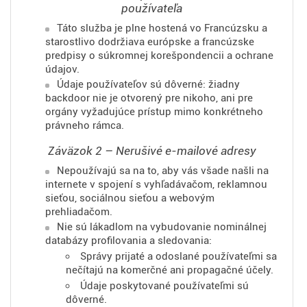
používateľa
Táto služba je plne hostená vo Francúzsku a
starostlivo dodržiava európske a francúzske
predpisy o súkromnej korešpondencii a ochrane
údajov.
Údaje používateľov sú dôverné: žiadny
backdoor nie je otvorený pre nikoho, ani pre
orgány vyžadujúce prístup mimo konkrétneho
právneho rámca.
Záväzok 2 – Nerušivé e-mailové adresy
Nepoužívajú sa na to, aby vás všade našli na
internete v spojení s vyhľadávačom, reklamnou
sieťou, sociálnou sieťou a webovým
prehliadačom.
Nie sú lákadlom na vybudovanie nominálnej
databázy profilovania a sledovania:
Správy prijaté a odoslané používateľmi sa
nečítajú na komerčné ani propagačné účely.
Údaje poskytované používateľmi sú
dôverné.