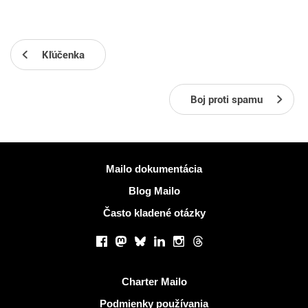
Kľúčenka
Boj proti spamu
Viac informácií
Mailo dokumentácia
Blog Mailo
Často kladené otázky
Sociálne siete
Facebook
Mastodon
Bluesky
LinkedIn
Instagram
Threads
Užitočné odkazy
Charter Mailo
Podmienky používania