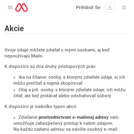
Prihlásiť Se
Otvorte menu
Prihlásiť sa
Výbe
Akcie
Svoje údaje môžete zdieľať s inými osobami, aj keď
nepoužívajú Mailo.
K dispozícii sú dva druhy prístupových práv:
iba na čítanie: osoby, s ktorými zdieľate údaje, si ich
môžu prečítať a najmä skopírovať
čítaj a píš: osoby, s ktorými zdieľate údaje, ich môžu
čítať, ale tiež pridávať alebo odstraňovať súbory
K dispozícii je niekoľko typov akcií:
Zdieľanie
prostredníctvom e-mailovej adresy
vám
umožňuje zabezpečený prístup k vašim údajom.
Na každú zadanú adresu sa odošle osobný e-mail: