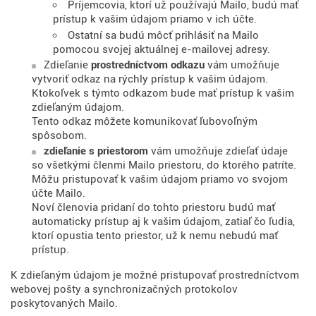
Príjemcovia, ktorí už používajú Mailo, budú mať
prístup k vašim údajom priamo v ich účte.
Ostatní sa budú môcť prihlásiť na Mailo
pomocou svojej aktuálnej e-mailovej adresy.
Zdieľanie
prostredníctvom odkazu
vám umožňuje
vytvoriť odkaz na rýchly prístup k vašim údajom.
Ktokoľvek s týmto odkazom bude mať prístup k vašim
zdieľaným údajom.
Tento odkaz môžete komunikovať ľubovoľným
spôsobom.
zdieľanie s priestorom
vám umožňuje zdieľať údaje
so všetkými členmi Mailo priestoru, do ktorého patríte.
Môžu pristupovať k vašim údajom priamo vo svojom
účte Mailo.
Noví členovia pridaní do tohto priestoru budú mať
automaticky prístup aj k vašim údajom, zatiaľ čo ľudia,
ktorí opustia tento priestor, už k nemu nebudú mať
prístup.
K zdieľaným údajom je možné pristupovať prostredníctvom
webovej pošty a synchronizačných protokolov
poskytovaných Mailo.