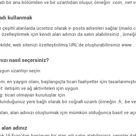
adı bir ana bölümden ve bir uzantıdan oluşur, örneğin
.com
,
.net
v
 adı kullanmak
 çeşitli alanlarda ücretsiz olarak e-posta adresleri sağlar (
mailo.
 özelleştirmek için kendi alan adınızı da satın alabilirsiniz , örneğ
kilde, web sitenizi özelleştirilmiş URL’de oluşturabilirsiniz
www.
.
nızı nasıl seçersiniz?
ygun uzantıyı seçin:
om
: en yaygın olanı, başlangıçta ticari faaliyetler için tasarlanmıştır
et
: iletişim ve ağ aktiviteleri için uygun
rg
: ticari olmayan kuruluşlar için
lunduğunuz yere bağlı olarak bir coğrafi uzantı (örneğin
.fr
,
.be
ve
dan, alan adınızı oluşturmak için mümkün olduğunca basit ve açı
e alan adınız
lık 15 Euro'dan başlayan bir alan adı satın alabilirsiniz, vergiler dah