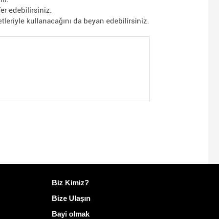
er edebilirsiniz.
tleriyle kullanacağını da beyan edebilirsiniz.
Mailo hakkında daha fazla bilgi
Biz Kimiz?
Bize Ulaşın
Bayi olmak