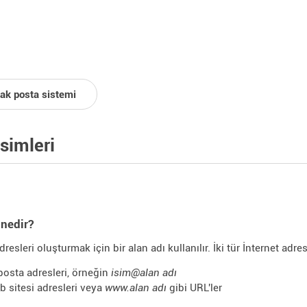
tak posta sistemi
isimleri
 nedir?
dresleri oluşturmak için bir alan adı kullanılır. İki tür İnternet adres
posta adresleri, örneğin
isim@alan adı
b sitesi adresleri veya
www.alan adı
gibi URL'ler