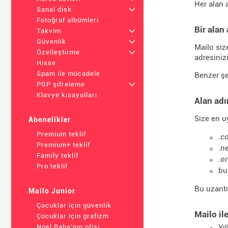
Her alan 
Sanal disk
+
Fotoğraf albümleri
Bir alan
Takvim
+
Güvenlik
+
Mailo size
Özelleştirme
+
adresinizi
Hisse
Spam ile mücadele
Benzer şe
PGP şifreleme
+
Klavye kısayolları
Alan adı
Size en u
Abonelikler
Premium teklif
.c
Premium+ teklif
.n
Family teklif
.o
Pro teklif
bu
Bu uzantı
Mailo Junior
Çocuklar için güvenlik
Mailo il
Çocuklar için grafizm
Yıl
Noel Baba'nın ofisi