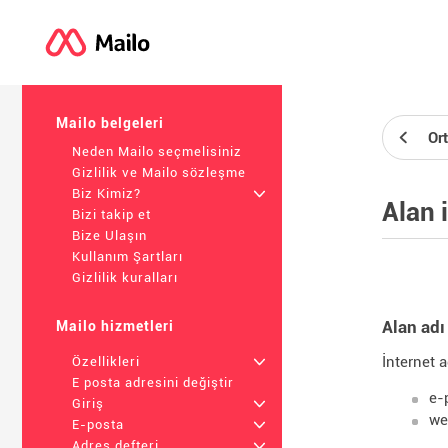
Mailo belgeleri
Or
Neden Mailo seçmelisiniz
Gizlilik ve Mailo sözleşme
Biz Kimiz?
+
Alan 
Bizi takip et
Bize Ulaşın
Kullanım Şartları
Gizlilik kuralları
Alan adı
Mailo hizmetleri
İnternet a
Özellikleri
+
E posta adresini değiştir
e-
Giriş
+
we
E-posta
+
Adres defteri
+