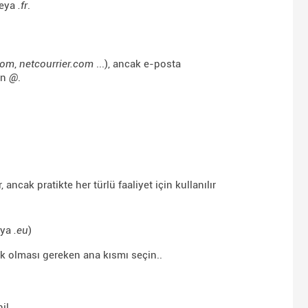
eya
.fr
.
com
,
netcourrier.com
...), ancak e-posta
in
@
.
, ancak pratikte her türlü faaliyet için kullanılır
ya
.eu
)
k olması gereken ana kısmı seçin..
il.