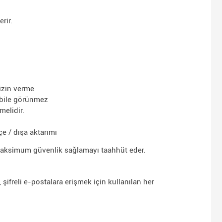
rir.
izin verme
ı bile görünmez
melidir.
çe / dışa aktarımı
n maksimum güvenlik sağlamayı taahhüt eder.
şifreli e-postalara erişmek için kullanılan her