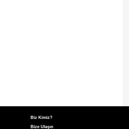
Mailo hakkında daha fazla bilgi
Biz Kimiz?
Bize Ulaşın