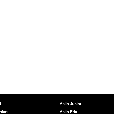
ğlantılar
Mailo keşfedin
ü
Mailo Junior
tları
Mailo Edu