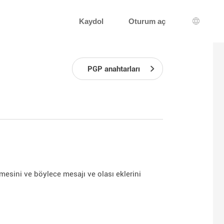
Kaydol
Oturum aç
Dil seçi
PGP anahtarları
lmesini ve böylece mesajı ve olası eklerini