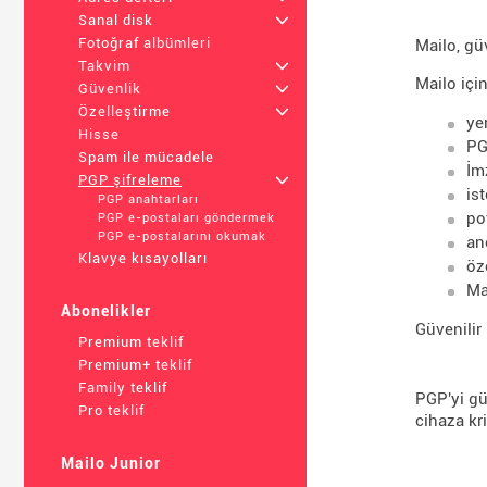
Sanal disk
+
Fotoğraf albümleri
Mailo, gü
Takvim
+
Mailo içi
Güvenlik
+
Özelleştirme
+
ye
Hisse
PG
Spam ile mücadele
İm
PGP şifreleme
+
is
PGP anahtarları
po
PGP e-postaları göndermek
PGP e-postalarını okumak
an
Klavye kısayolları
öz
Ma
Abonelikler
Güvenilir
Premium teklif
Premium+ teklif
Family teklif
PGP'yi gü
Pro teklif
cihaza kr
Mailo Junior