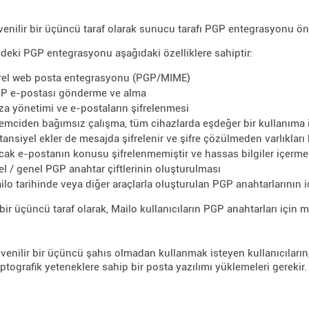
venilir bir üçüncü taraf olarak sunucu tarafı PGP entegrasyonu öne
ndeki PGP entegrasyonu aşağıdaki özelliklere sahiptir:
rel web posta entegrasyonu (PGP/MIME)
P e-postası gönderme ve alma
za yönetimi ve e-postaların şifrelenmesi
temciden bağımsız çalışma, tüm cihazlarda eşdeğer bir kullanıma 
tansiyel ekler de mesajda şifrelenir ve şifre çözülmeden varlıklar
cak e-postanın konusu şifrelenmemiştir ve hassas bilgiler içerme
el / genel PGP anahtar çiftlerinin oluşturulması
ilo tarihinde veya diğer araçlarla oluşturulan PGP anahtarlarının i
 bir üçüncü taraf olarak, Mailo kullanıcıların PGP anahtarları içi
venilir bir üçüncü şahıs olmadan kullanmak isteyen kullanıcıların, 
iptografik yeteneklere sahip bir posta yazılımı yüklemeleri gerekir.