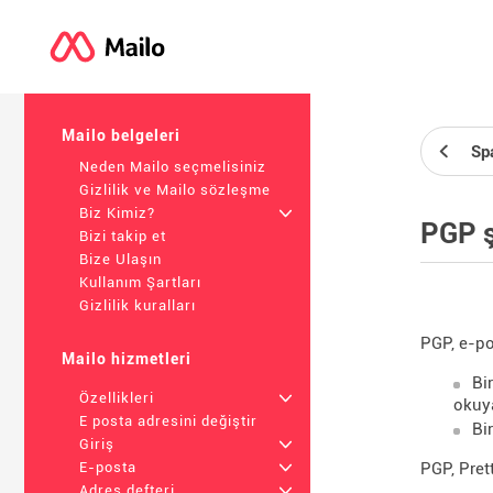
Mailo belgeleri
Sp
Neden Mailo seçmelisiniz
Gizlilik ve Mailo sözleşme
Biz Kimiz?
+
PGP ş
Bizi takip et
Bize Ulaşın
Kullanım Şartları
Gizlilik kuralları
PGP, e-po
Mailo hizmetleri
Bi
Özellikleri
+
okuya
E posta adresini değiştir
Bi
Giriş
+
PGP, Pret
E-posta
+
Adres defteri
+