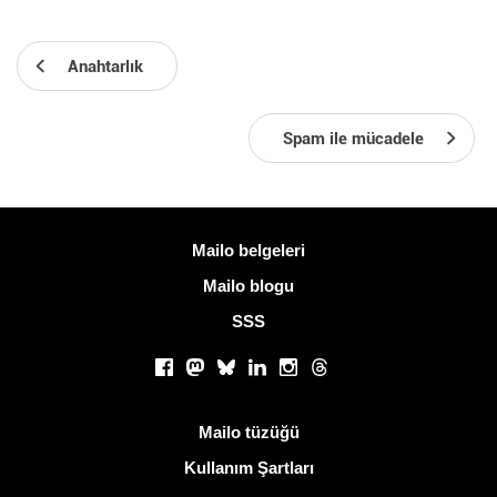
Anahtarlık
Spam ile mücadele
Daha fazla bilgi
Mailo belgeleri
Mailo blogu
SSS
Sosyal ağlar
Facebook
Mastodon
Bluesky
LinkedIn
Instagram
Threads
Kullanışlı bağlantılar
Mailo tüzüğü
Kullanım Şartları