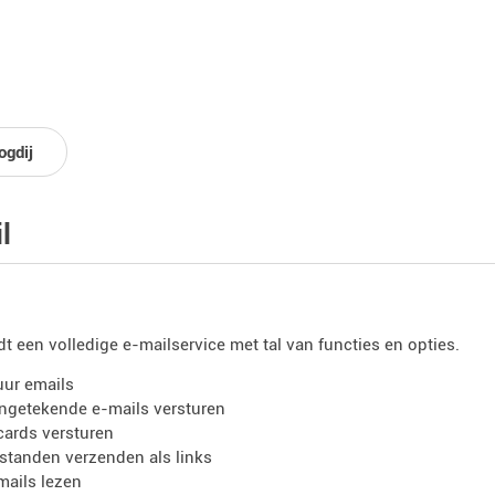
ogdij
l
dt een volledige e-mailservice met tal van functies en opties.
uur emails
ngetekende e-mails versturen
cards versturen
standen verzenden als links
mails lezen