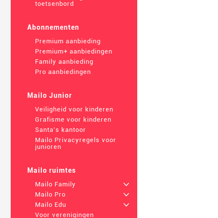
toetsenbord
Abonnementen
Premium aanbieding
Premium+ aanbiedingen
Family aanbieding
Pro aanbiedingen
Mailo Junior
Veiligheid voor kinderen
Grafisme voor kinderen
Santa's kantoor
Mailo Privacyregels voor
junioren
Mailo ruimtes
Mailo Family
+
Mailo Pro
+
Mailo Edu
+
Voor verenigingen