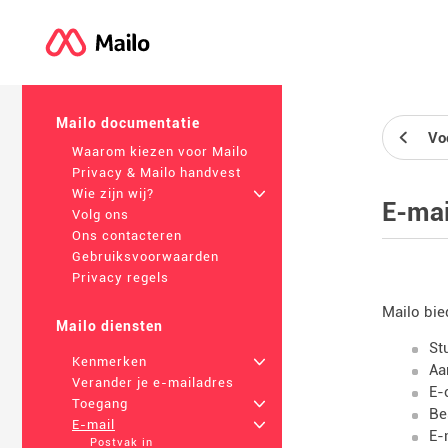
Mailo documentatie
Vo
Waarom kiezen voor Mailo
Privacy & Mailo handvest
Wie zijn wij?
+
E-mai
Volg ons
Ons contacteren
Gebruiksvoorwaarden
Privacy regels
Mailo bie
Mailo diensten
St
Kenmerken
+
Aa
Verander je e-mailadres
E-
Toegang
+
Be
E-mail
+
E-
Postvak in