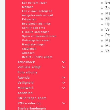
E-
Een bericht lezen
Mappen
Zo
Een e-mail schrijven
Ma
Aangetekende e-mail
Fi
E-kaarten
Li
Bestanden als links
Schrijf een sms
Ve
E-mails ontvangen
Pe
Spam en nieuwsbrieven
Ma
Ontvangstadressen
Handtekeningen
Ma
Sjablonen
Ve
Aliassen
IMAP4 / POP3-client
Adresboek
+
Virtuele schijf
+
Foto albums
Agenda
+
Veiligheid
+
Maatwerk
+
Aandelen
Strijd tegen spam
PGP-codering
+
Snelverbindingen