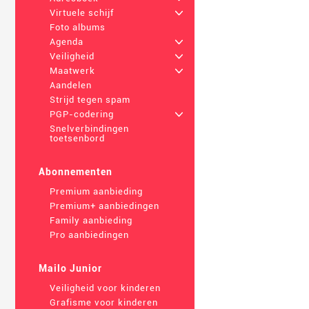
Virtuele schijf
+
Foto albums
Agenda
+
Veiligheid
+
Maatwerk
+
Aandelen
Strijd tegen spam
PGP-codering
+
Snelverbindingen
toetsenbord
Abonnementen
Premium aanbieding
Premium+ aanbiedingen
Family aanbieding
Pro aanbiedingen
Mailo Junior
Veiligheid voor kinderen
Grafisme voor kinderen