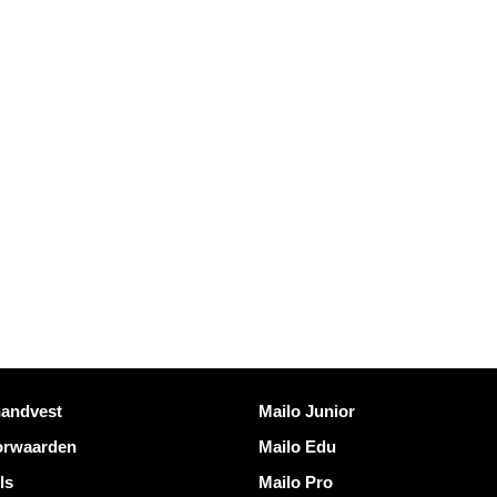
s
Ontdek Mailo
handvest
Mailo Junior
orwaarden
Mailo Edu
ls
Mailo Pro