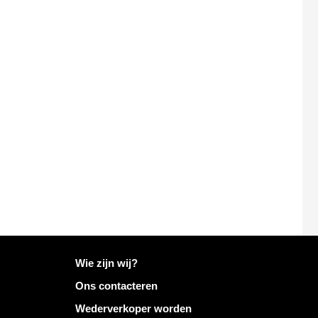
Meer informatie over Mailo
Wie zijn wij?
Ons contacteren
Wederverkoper worden