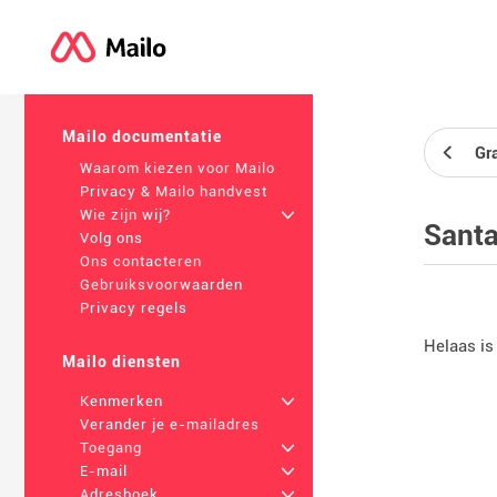
Mailo documentatie
Gr
Waarom kiezen voor Mailo
Privacy & Mailo handvest
Wie zijn wij?
+
Santa
Volg ons
Ons contacteren
Gebruiksvoorwaarden
Privacy regels
Helaas is
Mailo diensten
Kenmerken
+
Verander je e-mailadres
Toegang
+
E-mail
+
Adresboek
+