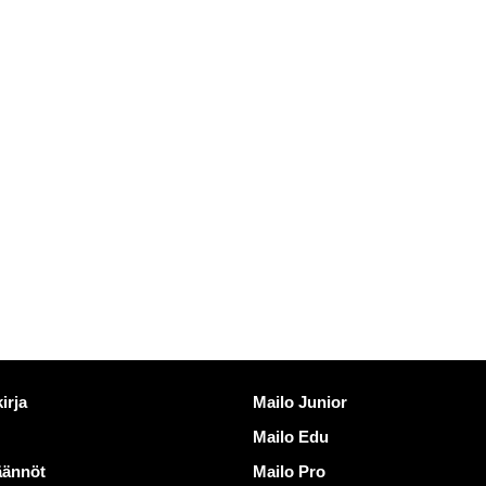
inkkejä
Löydä Mailo
irja
Mailo Junior
Mailo Edu
äännöt
Mailo Pro