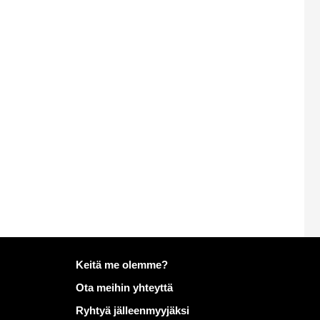
Lisätietoja aiheesta Mailo
Keitä me olemme?
Ota meihin yhteyttä
Ryhtyä jälleenmyyjäksi