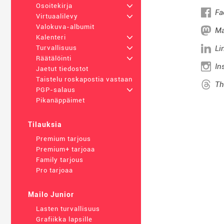
Osoitekirja
+
Fa
Virtuaalilevy
+
Valokuva-albumit
Ma
Kalenteri
+
Li
Turvallisuus
+
Räätälöinti
+
In
Jaetut tiedostot
Taistelu roskapostia vastaan
Th
PGP-salaus
+
Pikanäppäimet
Tilauksia
Premium tarjous
Premium+ tarjoaa
Family tarjous
Pro tarjoaa
Mailo Junior
Lasten turvallisuus
Grafiikka lapsille