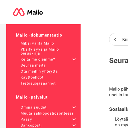
Mailo -dokumentaatio
Ki
Miksi valita Mailo
Yksityisyys ja Mailo
peruskirja
Seura
Keitä me olemme?
+
Seuraa meitä
Ota meihin yhteyttä
Käyttöehdot
Tietosuojasäännöt
Mailo päi
useilla ta
Mailo -palvelut
Ominaisuudet
+
Sosiaali
Muuta sähköpostiosoitteesi
Löytää 
Pääsy
+
on myö
Sähköposti
+