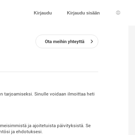
Kirjaudu
Kirjaudu sisään
Kielen v
Ota meihin yhteyttä
 tarjoamiseksi. Sinulle voidaan ilmoittaa heti
imeisimmistä ja ajoitetuista päivityksistä. Se
ntösi ja ehdotuksesi.