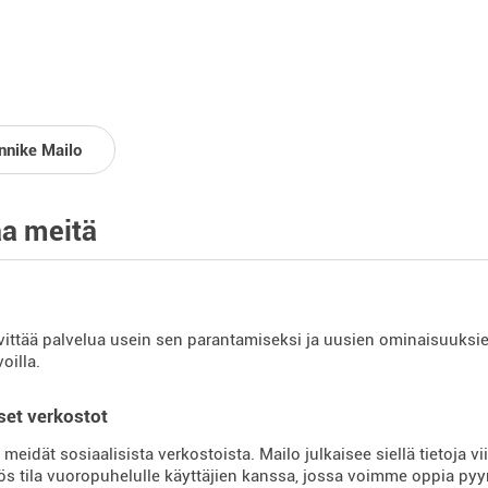
innike Mailo
a meitä
vittää palvelua usein sen parantamiseksi ja uusien ominaisuuksien
voilla.
set verkostot
meidät sosiaalisista verkostoista. Mailo julkaisee siellä tietoja vi
s tila vuoropuhelulle käyttäjien kanssa, jossa voimme oppia pyy