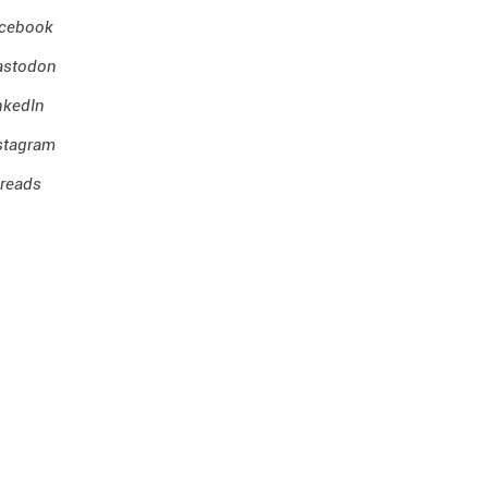
cebook
stodon
nkedIn
stagram
reads